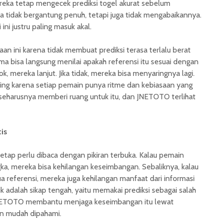
reka tetap mengecek prediksi togel akurat sebelum
 tidak bergantung penuh, tetapi juga tidak mengabaikannya.
ini justru paling masuk akal.
n ini karena tidak membuat prediksi terasa terlalu berat
ama bisa langsung menilai apakah referensi itu sesuai dengan
k, mereka lanjut. Jika tidak, mereka bisa menyaringnya lagi.
ng karena setiap pemain punya ritme dan kebiasaan yang
seharusnya memberi ruang untuk itu, dan JNETOTO terlihat
tis
tetap perlu dibaca dengan pikiran terbuka. Kalau pemain
gka, mereka bisa kehilangan keseimbangan. Sebaliknya, kalau
 referensi, mereka juga kehilangan manfaat dari informasi
ik adalah sikap tengah, yaitu memakai prediksi sebagai salah
JNETOTO membantu menjaga keseimbangan itu lewat
n mudah dipahami.