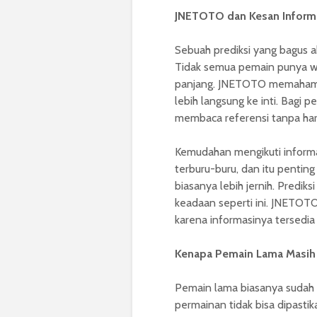
JNETOTO dan Kesan Informa
Sebuah prediksi yang bagus a
Tidak semua pemain punya wa
panjang. JNETOTO memahami 
lebih langsung ke inti. Bagi 
membaca referensi tanpa ha
Kemudahan mengikuti informa
terburu-buru, dan itu penting
biasanya lebih jernih. Predik
keadaan seperti ini. JNETO
karena informasinya tersedi
Kenapa Pemain Lama Masih 
Pemain lama biasanya sudah 
permainan tidak bisa dipastik