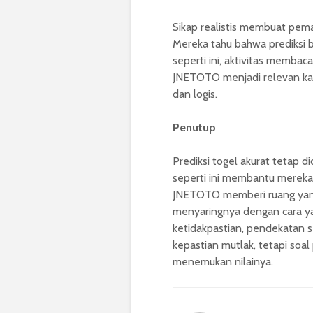
Sikap realistis membuat pemai
Mereka tahu bahwa prediksi b
seperti ini, aktivitas membac
JNETOTO menjadi relevan ka
dan logis.
Penutup
Prediksi togel akurat tetap d
seperti ini membantu mereka
JNETOTO memberi ruang yang
menyaringnya dengan cara ya
ketidakpastian, pendekatan se
kepastian mutlak, tetapi soa
menemukan nilainya.