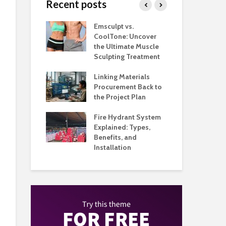
Recent posts
taurants
Emsculpt vs.
Top
tter Control
CoolTone: Uncover
Pla
ockroom to
the Ultimate Muscle
and
Floor
Sculpting Treatment
Hig
hat Make
Linking Materials
Whe
ant Service
Procurement Back to
Man
ganized
the Project Plan
Qu
 Music
Fire Hydrant System
App
 Built Around
Explained: Types,
Ho
 and
Benefits, and
Bus
nce
Installation