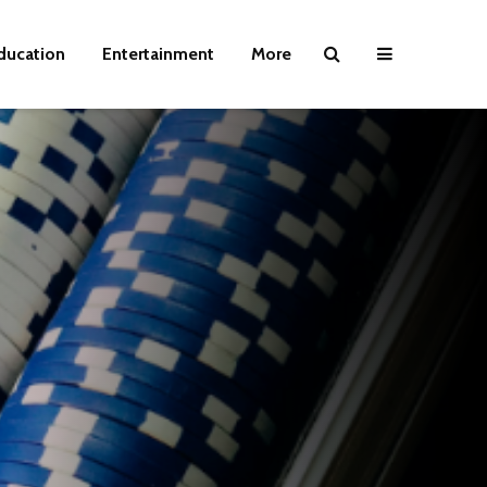
ducation
Entertainment
More