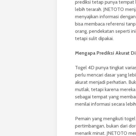
prediksi tetap punya tempa
lebih terarah. JNETOTO menja
menyajikan informasi dengan
bisa membaca referensi tanp
orang, pendekatan seperti ini
tetapi sulit dipakai.
Mengapa Prediksi Akurat Di
Togel 4D punya tingkat varia
perlu mencari dasar yang lebi
akurat menjadi perhatian. B
mutlak, tetapi karena mereka
sebagai tempat yang memban
menilai informasi secara lebi
Pemain yang mengikuti togel
pertimbangan, bukan dari doro
menarik minat. JNETOTO membu