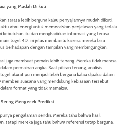
si yang Mudah Diikuti
kan terasa lebih berguna kalau penyajiannya mudah diikuti.
ktu atau energi untuk memecahkan penjelasan yang terlalu
kebutuhan itu dan menghadirkan informasi yang terasa
pemain togel 4D, ini jelas membantu karena mereka bisa
rus berhadapan dengan tampilan yang membingungkan.
si juga membuat pemain lebih tenang. Mereka tidak merasa
 dalam permainan angka. Saat pikiran tenang, analisis
si togel akurat pun menjadi lebih berguna kalau dipakai dalam
TO memberi suasana yang mendukung kebiasaan tersebut
a dalam format yang tidak memaksa.
Sering Mengecek Prediksi
punya pengalaman sendiri. Mereka tahu bahwa hasil
an, tetapi mereka juga tahu bahwa referensi tetap berguna.