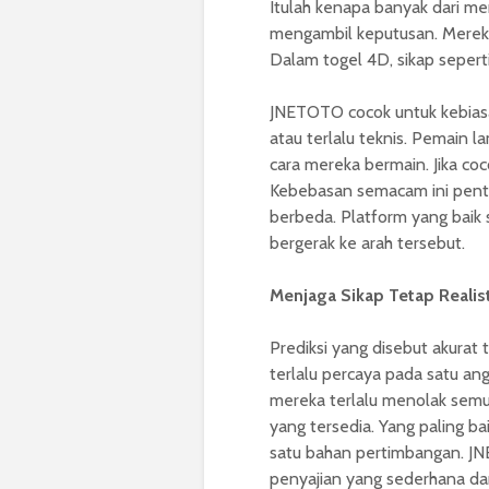
Itulah kenapa banyak dari me
mengambil keputusan. Mereka
Dalam togel 4D, sikap seperti 
JNETOTO cocok untuk kebiasaa
atau terlalu teknis. Pemain l
cara mereka bermain. Jika coco
Kebebasan semacam ini penti
berbeda. Platform yang baik 
bergerak ke arah tersebut.
Menjaga Sikap Tetap Realis
Prediksi yang disebut akurat 
terlalu percaya pada satu an
mereka terlalu menolak semua
yang tersedia. Yang paling ba
satu bahan pertimbangan. 
penyajian yang sederhana da