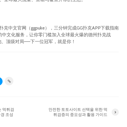
克中文官网（ggpuke），三分钟完成GG扑克APP下载指南
的中文化服务，让你零门槛加入全球最火爆的德州扑克战
池、顶级对局——下一位冠军，就是你！
는 먹튀검
안전한 토토사이트 선택을 위한 먹
환경 조성
튀검증의 중요성과 활용 가이드