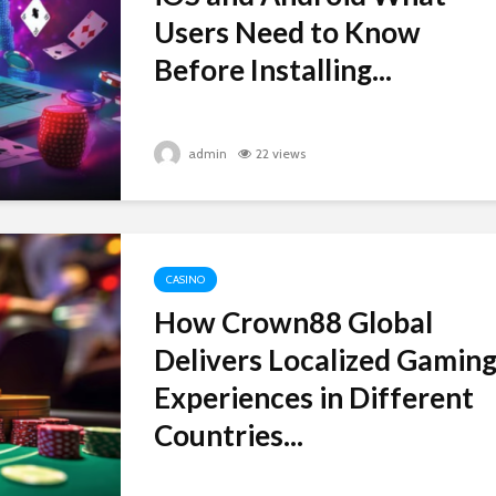
Users Need to Know
Before Installing...
admin
22 views
CASINO
How Crown88 Global
Delivers Localized Gamin
Experiences in Different
Countries...