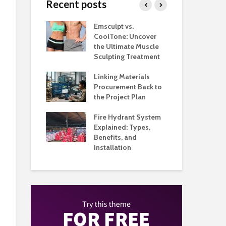
Recent posts
taurants
Emsculpt vs.
Top
tter Control
CoolTone: Uncover
Pla
ockroom to
the Ultimate Muscle
and
Floor
Sculpting Treatment
Hig
hat Make
Linking Materials
Whe
ant Service
Procurement Back to
Man
ganized
the Project Plan
Qu
 Music
Fire Hydrant System
App
 Built Around
Explained: Types,
Ho
 and
Benefits, and
Bus
nce
Installation