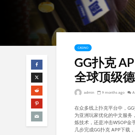
CASINO
GG扑克 A
全球顶级德
admin
9 months ago
A
在众多线上扑克平台中，GG
为亚洲玩家优化的中文服务
炼技术，还是冲击WSOP金
几步完成GG扑克 APP下