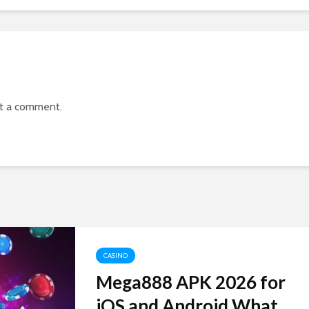
t a comment.
CASINO
Mega888 APK 2026 for
iOS and Android What