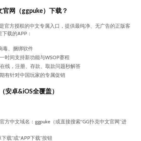
官网（ggpuke）下载？
Top Plastic Charger
Why Res
Plate Manufacturers
Need Be
ke）是官方授权的中文专属入口，提供最纯净、无广告的正版客
and Suppliers
from St
下载的APP：
Service 
High-Quality Truck
Wheel Bolt
Tools T
无病毒、捆绑软件
Manufacturers Guide
Restaur
一时间支持新功能与WSOP赛程
More Or
小时在线，注册、存款、取款问题秒解答
Quick Response
Appliance Help for
A Local
期有针对中国玩家的专属促销
Homes and Small
Academy
Businesses
Passion
（安卓&iOS全覆盖）
Experie
方中文域名：ggpuke（或直接搜索“GG扑克中文官网”进
下载”或“APP下载”按钮