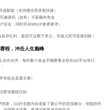
机号或邮箱（支持微信登录更快捷）
写邀请码（如有）可获额外奖金
户安全，同时符合WSOP参赛要求）
00%首存红利，最高可达数千美元，等值人民币直接到账！
镯赛程，冲击人生巅峰
线上合作伙伴，每年数十条金手镯赛事全部在GG平台举行。
新：
买即有机会直通主赛）
巡回赛等重磅日程
梦想家，GG扑克都为你准备了最公平的竞技舞台：智能防作
）、全球最大流量、鱼塘与鲨鱼并存的生态。