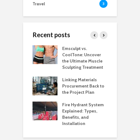
Travel
3
Recent posts
estaurants
Emsculpt vs.
T
Better Control
CoolTone: Uncover
P
Stockroom to
the Ultimate Muscle
a
e Floor
Sculpting Treatment
H
 That Make
Linking Materials
W
rant Service
Procurement Back to
M
Organized
the Project Plan
Q
l Music
Fire Hydrant System
A
my Built Around
Explained: Types,
H
on and
Benefits, and
B
ience
Installation