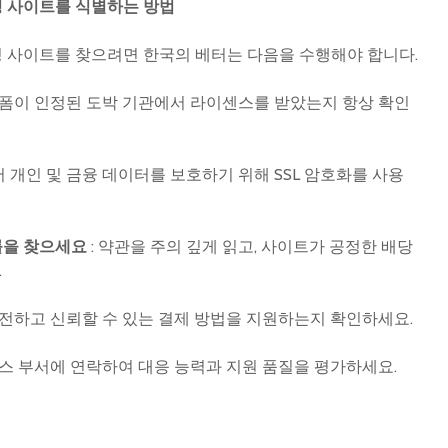
팅 사이트를 식별하는 방법
 사이트를 찾으려면 한국의 베터는 다음을 수행해야 합니다.
랫폼이 인정된 도박 기관에서 라이센스를 받았는지 항상 확인
서 개인 및 금융 데이터를 보호하기 위해 SSL 암호화를 사용
률을 찾으세요
: 약관을 주의 깊게 읽고, 사이트가 공정한 배당
.
안전하고 신뢰할 수 있는 결제 방법을 지원하는지 확인하세요.
비스 부서에 연락하여 대응 능력과 지원 품질을 평가하세요.