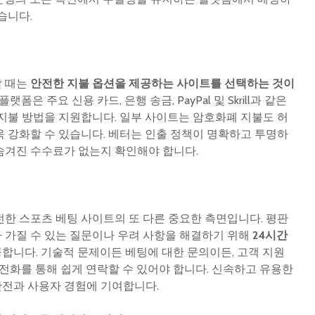
습니다.
할 때는
안전한 지불 옵션을 제공하는 사이트를 선택하는 것이
플랫폼은 주요 신용 카드, 은행 송금, PayPal 및 Skrill과 같은
 지불 방법을 지원합니다. 일부 사이트는 암호화폐 지불도 허
욱 강화할 수 있습니다. 베터는 인출 정책이 명확하고 투명하
숨겨진 수수료가 없는지 확인해야 합니다.
전한 스포츠 베팅 사이트의 또 다른 중요한 측면입니다. 평판
 가질 수 있는 질문이나 우려 사항을 해결하기 위해
24시간
합니다. 기술적 문제이든 베팅에 대한 문의이든, 고객 지원
 전화를 통해 쉽게 연락할 수 있어야 합니다. 신속하고 유용한
전과 사용자 경험에 기여합니다.