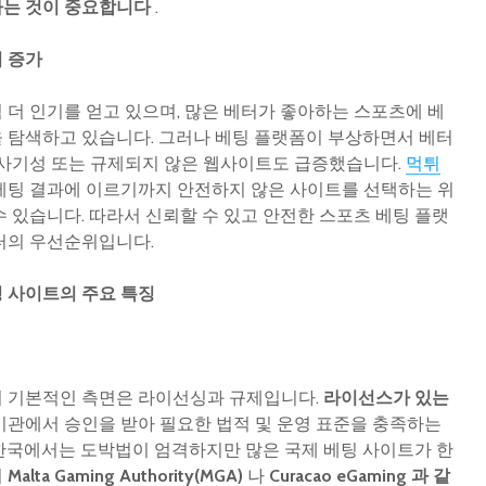
하는 것이 중요합니다
.
Top Plastic Charger
Why Res
 증가
Plate Manufacturers
Need Be
and Suppliers
from St
 더 인기를 얻고 있으며, 많은 베터가 좋아하는 스포츠에 베
Service 
 탐색하고 있습니다. 그러나 베팅 플랫폼이 부상하면서 베터
High-Quality Truck
 사기성 또는 규제되지 않은 웹사이트도 급증했습니다.
먹튀
Wheel Bolt
Tools T
Manufacturers Guide
Restaur
베팅 결과에 이르기까지 안전하지 않은 사이트를 선택하는 위
More Or
 있습니다. 따라서 신뢰할 수 있고 안전한 스포츠 베팅 플랫
Quick Response
터의 우선순위입니다.
Appliance Help for
A Local
Homes and Small
Academy
 사이트의 주요 특징
Businesses
Passion
Experie
의 기본적인 측면은 라이선싱과 규제입니다.
라이선스가 있는
기관에서 승인을 받아 필요한 법적 및 운영 표준을 충족하는
한국에서는 도박법이 엄격하지만 많은 국제 베팅 사이트가 한
며
Malta Gaming Authority(MGA)
나
Curacao eGaming 과 같