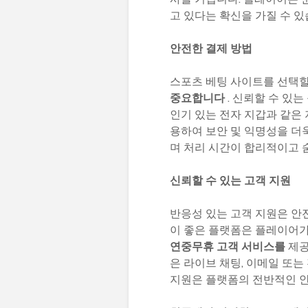
고 있다는 확신을 가질 수 있
안전한 결제 방법
스포츠 베팅 사이트를 선택
중요합니다
. 신뢰할 수 있는 
인기 있는 전자 지갑과 같은
용하여 보안 및 익명성을 더
며 처리 시간이 합리적이고 
신뢰할 수 있는 고객 지원
반응성 있는 고객 지원은 안
이 좋은 플랫폼은 플레이어가
연중무휴 고객 서비스를
제공
은 라이브 채팅, 이메일 또는
지원은 플랫폼의 전반적인 안