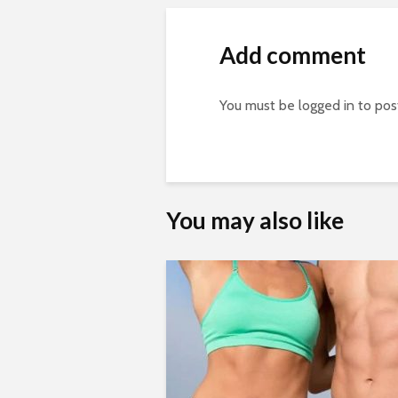
Add comment
You must be
logged in
to pos
You may also like