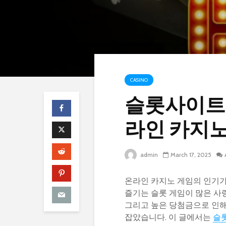
CASINO
슬롯사이트의
라인 카지
admin
March 17, 2025
온라인 카지노 게임의 인기가
즐기는 슬롯 게임이 많은 사랑
그리고 높은 당첨금으로 인해
잡았습니다. 이 글에서는
슬