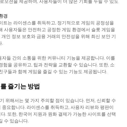
프로모션을 제공하여, 사용자들이 더 많은 기회를 누릴 수 있도
 환경
이트는 라이센스를 취득하고, 정기적으로 게임의 공정성을
해 사용자들은 안전하고 공정한 게임 환경에서 슬롯 게임을
, 개인 정보 보호와 금융 거래의 안전성을 위해 최신 보안 기
.
자들 간의 소통을 위한 커뮤니티 기능을 제공합니다. 이를
험을 공유하고, 팁과 전략을 교환할 수 있습니다. 또한, 소
친구들과 함께 게임을 즐길 수 있는 기능도 제공됩니다.
를 즐기는 방법
 위해서는 몇 가지 주의할 점이 있습니다. 먼저, 신뢰할 수
 중요합니다. 라이센스를 취득하고, 사용자 리뷰와 평판이
다. 또한, 한국어 지원과 원화 결제가 가능한 사이트를 선택
길 수 있습니다.