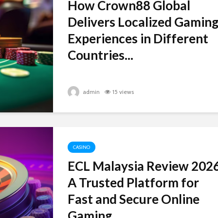
How Crown88 Global
Delivers Localized Gamin
Experiences in Different
Countries...
admin
15 views
CASINO
ECL Malaysia Review 202
A Trusted Platform for
Fast and Secure Online
Gaming...