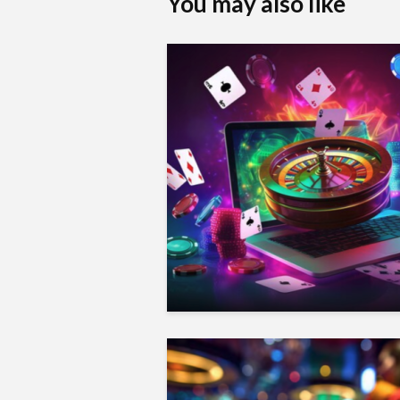
You may also like