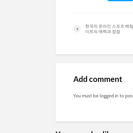
한국의 온라인 스포츠 베팅
이트의 매력과 장점
Add comment
You must be
logged in
to pos