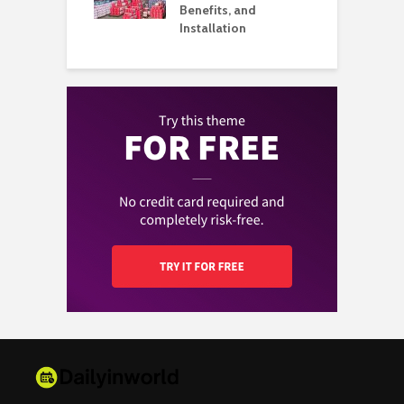
on and
Benefits, and
B
ience
Installation