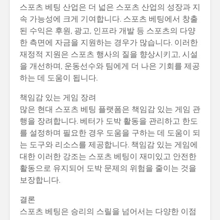
스포츠 베팅 산업은 더 넓은 스포츠 산업의 성장과 지
속 가능성에 크게 기여합니다. 스포츠 베팅에서 창출
된 수익은 후원, 광고, 인프라 개발 등 스포츠의 다양
한 측면에 자금을 지원하는 경우가 많습니다. 이러한
재정적 지원은 스포츠 행사의 질을 향상시키고, 시설
을 개선하며, 운동선수와 팀에게 더 나은 기회를 제공
하는 데 도움이 됩니다.
책임감 있는 게임 장려
많은 현대 스포츠 베팅 플랫폼은 책임감 있는 게임 관
행을 장려합니다. 베터가 도박 활동을 관리하고 한도
를 설정하며 필요한 경우 도움을 구하는 데 도움이 되
는 도구와 리소스를 제공합니다. 책임감 있는 게임에
대한 이러한 강조는 스포츠 베팅이 재미있고 안전한
활동으로 유지되어 도박 문제의 위험을 줄이는 것을
보장합니다.
결론
스포츠 베팅은 승리의 스릴을 넘어서는 다양한 이점