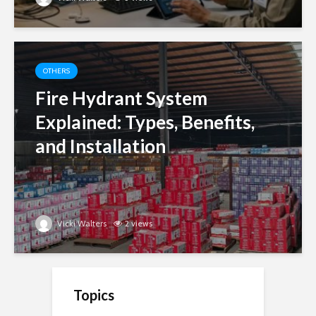
OTHERS
Fire Hydrant System
Explained: Types, Benefits,
and Installation
Vicki Walters
2 views
Topics