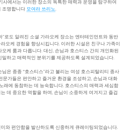
 기사에서는 이러한 장소의 독특한 매력과 운영을 탐구하여
해 조명합니다
모여라 쓰리노
.
Top Plastic Charger
Why Res
Plate Manufacturers
Need Be
and Suppliers
from St
Service 
바”로도 알려진 소셜 가라오케 장소는 엔터테인먼트와 동반
High-Quality Truck
라오케 경험을 향상시킵니다. 이러한 시설은 친구나 가족이
Wheel Bolt
Tools T
Manufacturers Guide
Restaur
라오케 룸과 다릅니다. 대신, 손님과 호스티스 간의 개인화된
More Or
 친밀하고 매력적인 분위기를 제공하도록 설계되었습니다.
Quick Response
Appliance Help for
A Local
손님은 종종 “호스티스”라고 불리는 여성 호스피탈리티 종사
Homes and Small
Academy
 전문가들은 편안하고 즐거운 환경을 조성하고, 손님과 대화
Businesses
Passion
Experie
는 노래에 동참하는 데 능숙합니다. 호스티스의 매력과 세심함
는 데 중요한 역할을 하며, 손님이 소중하게 여겨지고 즐겁
련미와 편안함을 발산하도록 신중하게 큐레이팅되었습니다.