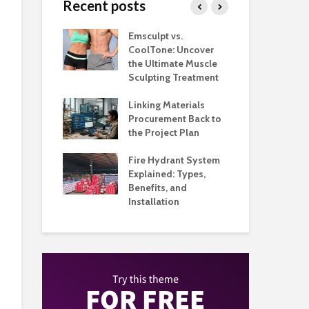
Recent posts
taurants
Emsculpt vs.
Top
tter Control
CoolTone: Uncover
Pla
ockroom to
the Ultimate Muscle
and
Floor
Sculpting Treatment
Hig
hat Make
Linking Materials
Whe
ant Service
Procurement Back to
Man
ganized
the Project Plan
Qu
 Music
Fire Hydrant System
App
 Built Around
Explained: Types,
Ho
 and
Benefits, and
Bus
nce
Installation