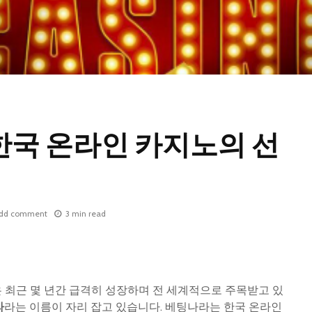
한국 온라인 카지노의 선
dd comment
3 min read
 최근 몇 년간 급격히 성장하며 전 세계적으로 주목받고 있
라
라는 이름이 자리 잡고 있습니다. 베팅나라는 한국 온라인