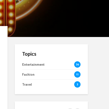
Topics
Entertainment
36
Fashion
11
Travel
3