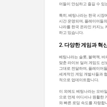
어들이 안심하고 즐길 수 있
특히, 베팅나라는 한국 시장
시간 운영되며, 플레이어들의
나라를 한국 온라인 카지노 
하고 있습니다.
2.
다양한 게임과 혁
베팅나라는 슬롯, 블랙잭, 바
맞춘 라이브 딜러 게임도 선
그대로 전달하며, 플레이어들
세계적인 게임 개발사들과 
적으로 업데이트합니다.
이 외에도 베팅나라는 모바일
으로 언제 어디서나 원활한 
와 빠른 로딩 속도를 자랑합