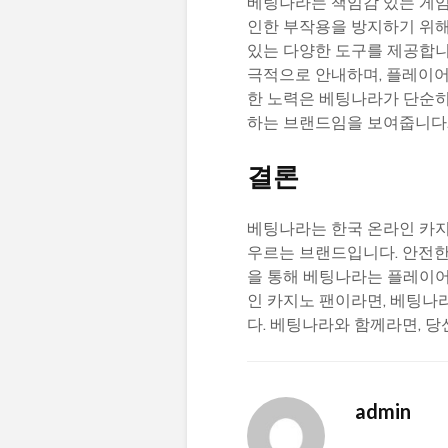
베팅나라는 책임감 있는 게임
인한 부작용을 방지하기 위해
있는 다양한 도구를 제공합니다
극적으로 안내하며, 플레이어
한 노력은 베팅나라가 단순히
하는 브랜드임을 보여줍니다
결론
베팅나라는 한국 온라인 카지
우르는 브랜드입니다. 안전한 
을 통해 베팅나라는 플레이어
인 카지노 팬이라면, 베팅나
다. 베팅나라와 함께라면, 
admin