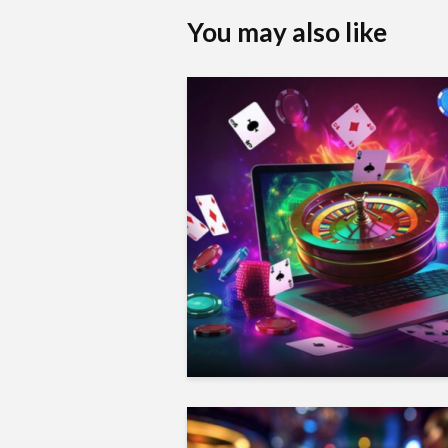
You may also like