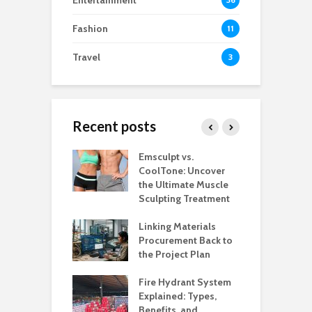
Entertainment
Fashion
11
Travel
3
Recent posts
estaurants
Emsculpt vs.
T
Better Control
CoolTone: Uncover
P
Stockroom to
the Ultimate Muscle
a
e Floor
Sculpting Treatment
H
 That Make
Linking Materials
W
rant Service
Procurement Back to
M
Organized
the Project Plan
Q
l Music
Fire Hydrant System
A
my Built Around
Explained: Types,
H
on and
Benefits, and
B