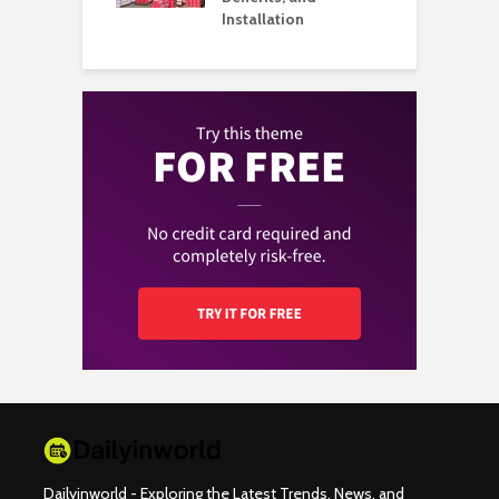
ience
Installation
Dailyinworld - Exploring the Latest Trends, News, and