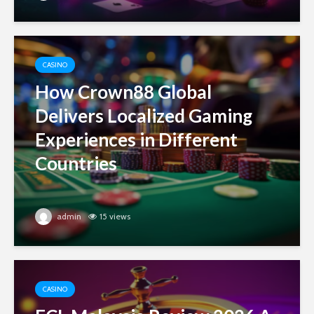
CASINO
How Crown88 Global
Delivers Localized Gaming
Experiences in Different
Countries
admin
15 views
CASINO