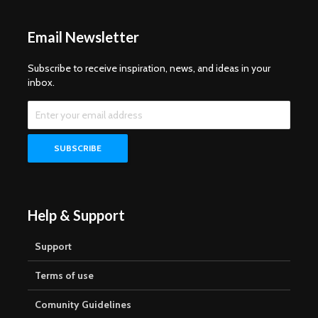
Email Newsletter
Subscribe to receive inspiration, news, and ideas in your
inbox.
Help & Support
Support
Terms of use
Comunity Guidelines