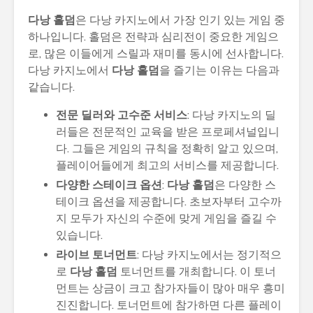
다낭 홀덤
은 다낭 카지노에서 가장 인기 있는 게임 중
하나입니다. 홀덤은 전략과 심리전이 중요한 게임으
로, 많은 이들에게 스릴과 재미를 동시에 선사합니다.
다낭 카지노에서
다낭 홀덤
을 즐기는 이유는 다음과
같습니다.
전문 딜러와 고수준 서비스
: 다낭 카지노의 딜
러들은 전문적인 교육을 받은 프로페셔널입니
다. 그들은 게임의 규칙을 정확히 알고 있으며,
플레이어들에게 최고의 서비스를 제공합니다.
다양한 스테이크 옵션
:
다낭 홀덤
은 다양한 스
테이크 옵션을 제공합니다. 초보자부터 고수까
지 모두가 자신의 수준에 맞게 게임을 즐길 수
있습니다.
라이브 토너먼트
: 다낭 카지노에서는 정기적으
로
다낭 홀덤
토너먼트를 개최합니다. 이 토너
먼트는 상금이 크고 참가자들이 많아 매우 흥미
진진합니다. 토너먼트에 참가하면 다른 플레이