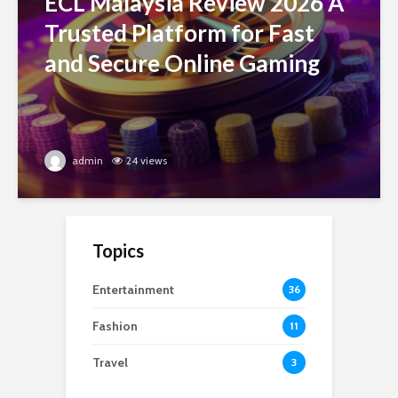
ECL Malaysia Review 2026 A
Trusted Platform for Fast
and Secure Online Gaming
admin
24 views
Topics
Entertainment
36
Fashion
11
Travel
3