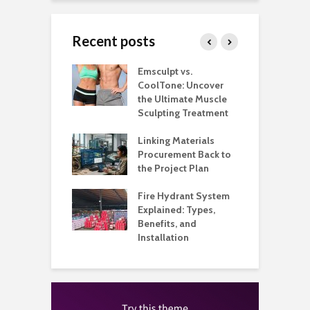
Recent posts
estaurants
Emsculpt vs.
T
Better Control
CoolTone: Uncover
P
Stockroom to
the Ultimate Muscle
a
e Floor
Sculpting Treatment
H
 That Make
Linking Materials
W
rant Service
Procurement Back to
M
Organized
the Project Plan
Q
l Music
Fire Hydrant System
A
my Built Around
Explained: Types,
H
on and
Benefits, and
B
ience
Installation