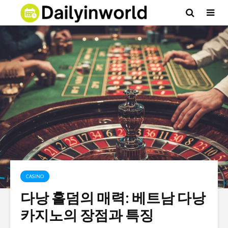
CASINO
다낭 홀덤의 매력: 베트남 다낭
카지노의 장점과 특징