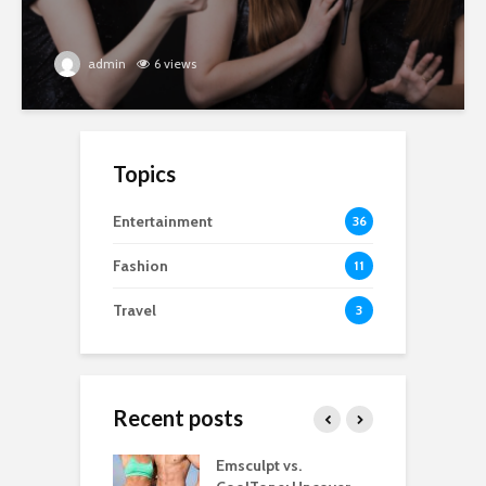
admin
6 views
Topics
Entertainment
36
Fashion
11
Travel
3
Recent posts
estaurants
Emsculpt vs.
T