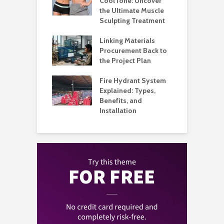
Better Control
CoolTone: Uncover
P
Stockroom to
the Ultimate Muscle
a
e Floor
Sculpting Treatment
H
 That Make
Linking Materials
W
rant Service
Procurement Back to
M
Organized
the Project Plan
Q
l Music
Fire Hydrant System
A
my Built Around
Explained: Types,
H
on and
Benefits, and
B
ience
Installation