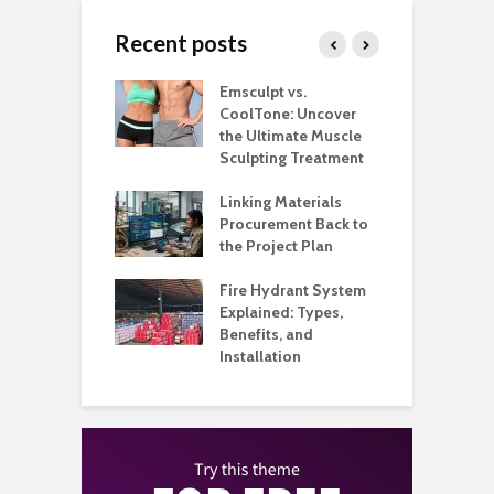
Recent posts
estaurants
Emsculpt vs.
T
Better Control
CoolTone: Uncover
P
Stockroom to
the Ultimate Muscle
a
e Floor
Sculpting Treatment
H
 That Make
Linking Materials
W
rant Service
Procurement Back to
M
Organized
the Project Plan
Q
l Music
Fire Hydrant System
A
my Built Around
Explained: Types,
H
on and
Benefits, and
B
ience
Installation