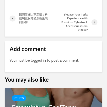
國際新聞大事深讀：科
Elevate Your Tesla
技制裁對跨國創新生態
Experience with
的影響
Premium Cybertruck
Accessories from
Vibexer
Add comment
You must be
logged in
to post a comment.
You may also like
OTHERS