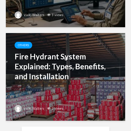
Vicki Walters
3 views
OTHERS
Fire Hydrant System
Explained: Types, Benefits,
and Installation
Vicki Walters
2 views