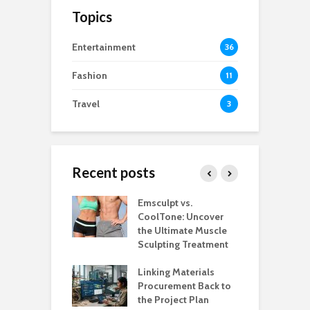
Topics
Entertainment
36
Fashion
11
Travel
3
Recent posts
estaurants
Emsculpt vs.
T
Better Control
CoolTone: Uncover
P
Stockroom to
the Ultimate Muscle
a
e Floor
Sculpting Treatment
H
 That Make
Linking Materials
W
rant Service
Procurement Back to
M
Organized
the Project Plan