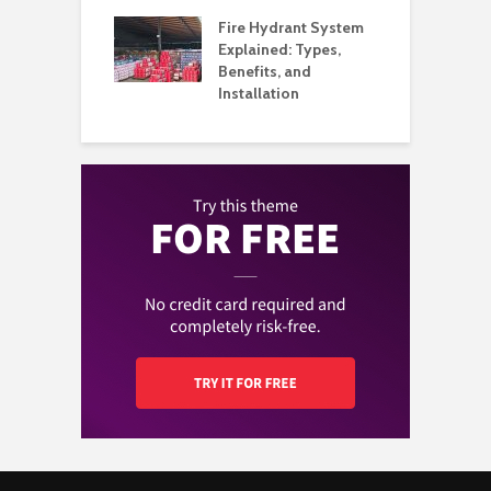
Q
l Music
Fire Hydrant System
A
my Built Around
Explained: Types,
H
on and
Benefits, and
B
ience
Installation