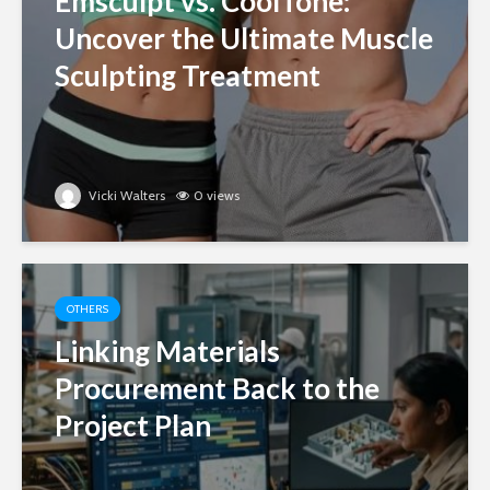
Emsculpt vs. CoolTone:
Uncover the Ultimate Muscle
Sculpting Treatment
Vicki Walters
0 views
OTHERS
Linking Materials
Procurement Back to the
Project Plan